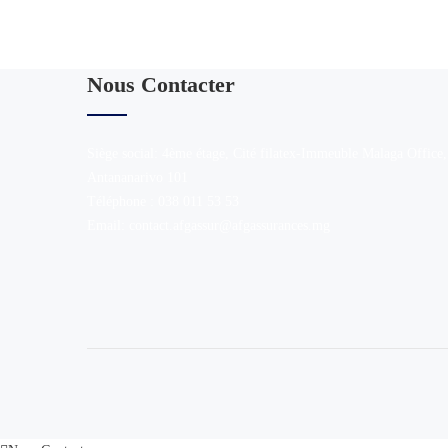
Inscrivez-vous à la newsl
Vous acceptez de recevoir les communications de AFG 
Nous Contacter
Siège social: 4ème étage, Cité filatex-Immeuble Malaga Office,
Antananarivo 101
Téléphone : 038 011 53 53
Email: contact.afgassur@afgassurances.mg