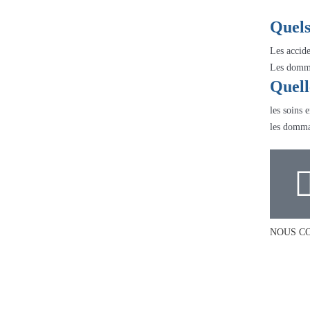
Quels
Les accide
Les domma
Quell
les soins 
les dommag
NOUS C