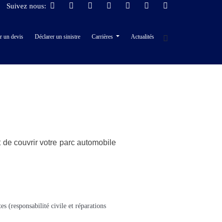
Suivez nous:
r un devis
Déclarer un sinistre
Carrières
Actualités
nt de couvrir votre parc automobile
s (responsabilité civile et réparations