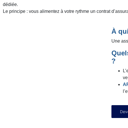
dédiée.
Le principe : vous alimentez à votre rythme un contrat d’assura
À qui
Une assu
Quel
?
L’
ve
A
l’
Deve