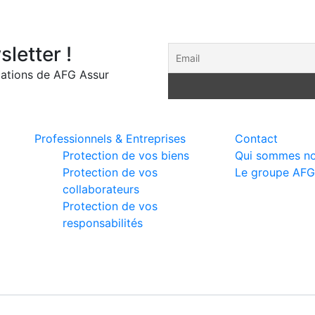
letter !
ations de AFG Assur
Produits & Services
Liens utiles
Professionnels & Entreprises
Contact
Protection de vos biens
Qui sommes no
Protection de vos
Le groupe AFG
collaborateurs
Protection de vos
responsabilités
right © 2024 AFG Assurances Madagascar. All rights rese