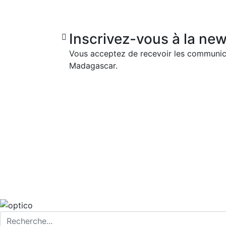
Inscrivez-vous à la news
Vous acceptez de recevoir les communic
Madagascar.
Nous contacter
Siège social: 4ème étage, Cité filatex-
Immeuble Malaga Office, Antananarivo 101
Téléphone : 038 011 53 53
Email: contact.afgassur@afgassurances.mg
Copy