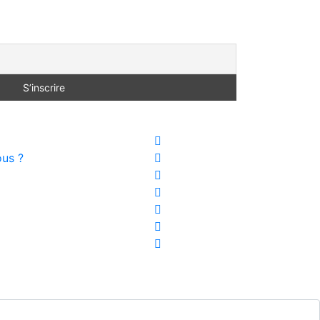
Nous suivre
us ?​
rved.