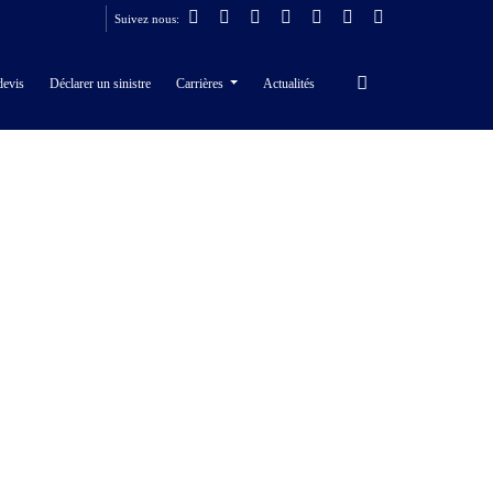
Suivez nous:
devis
Déclarer un sinistre
Carrières
Actualités
E