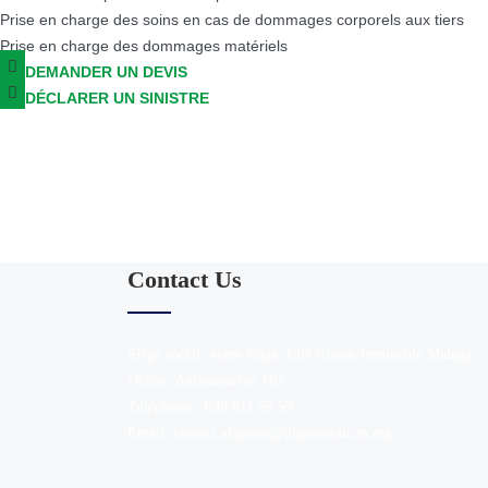
Prise en charge des soins en cas de dommages corporels aux tiers
Prise en charge des dommages matériels
DEMANDER UN DEVIS
DÉCLARER UN SINISTRE
Subscribe to the newsle
You agree to receive communications from AFG A
Contact Us
Siège social: 4ème étage, Cité filatex-Immeuble Malaga
Office, Antananarivo 101
Téléphone : 038 011 53 53
Email: contact.afgassur@afgassurances.mg