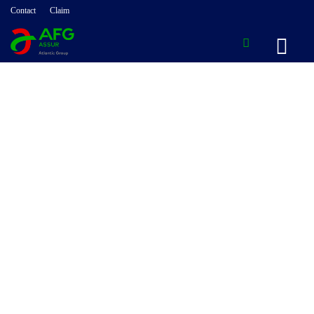
Contact
Claim
Protéger mes
proches
et moi-même