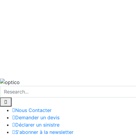
Contact us
Siège social: 4ème étage, Cité filatex-
Immeuble Malaga Office, Antananarivo 101
Téléphone : 038 011 53 53
Email: contact.afgassur@afgassurances.mg
Copy
Nous Contacter
Demander un devis
Déclarer un sinistre
S'abonner à la newsletter