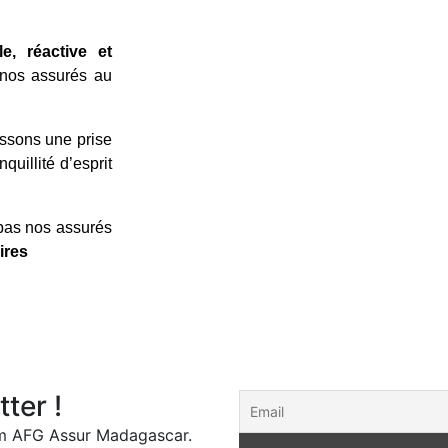
le, réactive et
e nos assurés au
ssons une prise
quillité d’esprit
pas nos assurés
ires
ter !
om AFG Assur Madagascar.