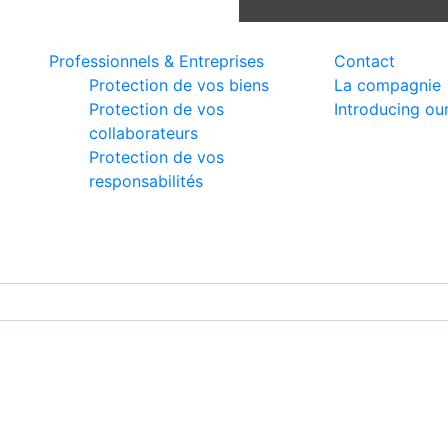
Products & Services
Useful links
Professionnels & Entreprises
Contact
Protection de vos biens
La compagnie
Protection de vos
Introducing ou
collaborateurs
Protection de vos
responsabilités
right © 2024 AFG Assurances Madagascar. All rights rese