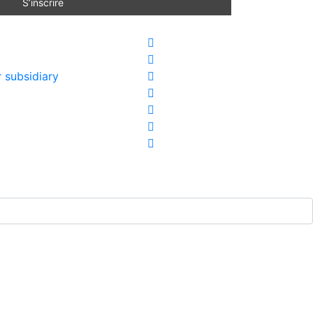
Follow us links
r subsidiary
rved.