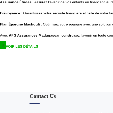
Assurance Études
: Assurez l’avenir de vos enfants en finançant leu
Prévoyance
: Garantissez votre sécurité financière et celle de votre fa
Plan Épargne Machouli
: Optimisez votre épargne avec une solution d
Avec
AFG Assurances Madagascar
, construisez l’avenir en toute co
VOIR LES DÉTAILS
Subscribe to the newsle
You agree to receive communications from AFG A
Contact Us